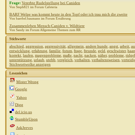
Frage:
Vererbte Rudelstellung bei Caniden
Von Steph821 im Forum Cafeteria
BARF Welpe was kommt heute in den Topf oder ich trau mich die zweite
Von baerbel.baumann im Forum Ernährung
Zusammenleben Mensch-Caniden v. Wildtiere
Von Sandy im Forum Allgemeine Themen zum RR
Stichworte
abschied
,
aggression
,
aggressivität
,
allgemein
,
andere hunde
,
angst
,
arbeit
,
au
entwicklung
,
erfahrung
,
familie
,
forum
,
frage
,
freunde
,
geld
,
geschwister
,
haar
korrekt
,
laufen
,
magenprobleme
,
maße
,
nacht
,
nacken
,
näher
,
probleme
,
ridge
unterstützung
,
urlaub
,
utebb
,
vergleich
,
verhalten
,
verhaltensweisen
,
verteid
Stichwortwolke anzeigen
Lesezeichen
Mister Wrong
Google
Yahoo
Digg
del.icio.us
StumbleUpon
AskJeeves