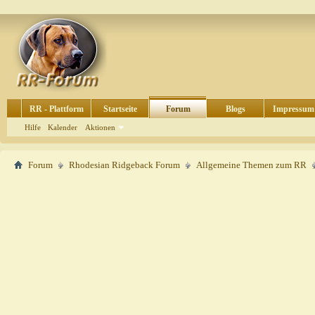
RR - Plattform
Startseite
Forum
Blogs
Impressum
Hilfe
Kalender
Aktionen
Forum
Rhodesian Ridgeback Forum
Allgemeine Themen zum RR