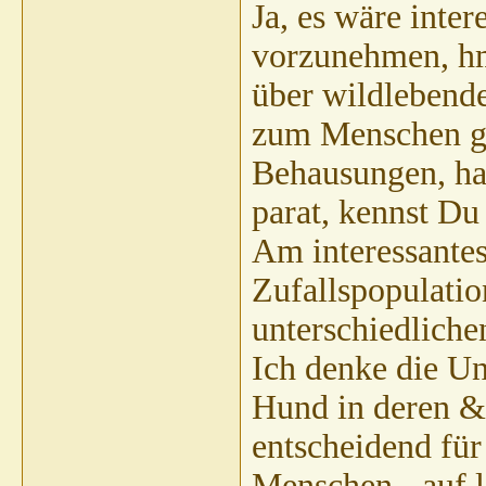
Ja, es wäre inte
vorzunehmen, hm 
über wildlebende
zum Menschen ge
Behausungen, hab
parat, kennst Du
Am interessante
Zufallspopulati
unterschiedliche
Ich denke die U
Hund in deren &
entscheidend fü
Menschen - auf l