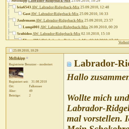
Mellskipp
Labrador-Ridgeback-Mix
25.09.2010,
10:29
leia6543
AW: Labrador-Ridgeback-Mix
25.09.2010,
12:48
Gast
AW: Labrador-Ridgeback-Mix
25.09.2010,
16:33
Jaulemann
AW: Labrador-Ridgeback-Mix
25.09.2010,
23:57
Lumpi001
AW: Labrador-Ridgeback-Mix
26.09.2010,
00:20
Scubidoo
AW: Labrador-Ridgeback-Mix
02.10.2010,
15:10
ElaundAki
AW: Labrador-Ridgeback-Mix
02.10.2010,
17:18
Vorher
Rumkugel
AW: Labrador-Ridgeback-Mix
02.10.2010,
17:40
25.09.2010,
10:29
Ayana3110
AW: Labrador-Ridgeback-Mix
02.10.2010,
19:0
Mellskipp
Feli
AW: Labrador-Ridgeback-Mix
02.10.2010,
Labrador-Ri
22:43
Registrierte Benutzer - moderiert
Mellskipp
AW: Labrador-Ridgeback-Mix
04.10.2010,
17:21
Truwie
AW: Labrador-Ridgeback-Mix
07.10.2010,
22:28
Hallo zusammen
Registriert seit
31.08.2010
Ort
Falkensee
Alter
49
Wollte mich und
Beiträge
2
Labrador-Ridg
mal vorstellen. 
Mein Schokobrau