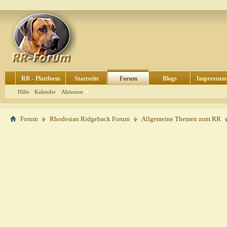
RR - Plattform
Startseite
Forum
Blogs
Impressum
Hilfe
Kalender
Aktionen
Forum
Rhodesian Ridgeback Forum
Allgemeine Themen zum RR