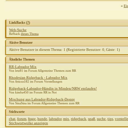
«
Ei
LinkBacks (
?
)
Web-Suche
Refback
dieses Thema
Aktive Benutzer
Aktive Benutzer in diesem Thema: 1
(Registrierte Benutzer: 0, Gäste: 1)
Ähnliche Themen
RR-Labrador Mix
Von letz81 im Forum Allgemeine Themen zum RR
Rhodesian Ridgeback - Labrador Mix
Von Atticus182 im Forum Vorstellungen
Ridgeback-Labrador-Hündin in Minden/NRW entlaufen!
Von kimba450 im Forum RR in Not
Mischung aus Labrador-Ridgeback-Dogge
Von SinaSina im Forum Allgemeine Themen zum RR
Stichworte
chat
,
forum
,
frage
,
hunde
,
labrador
,
mix
,
ridgeback
,
spaß
,
suche
,
tips
,
vorstell
Stichwortwolke anzeigen