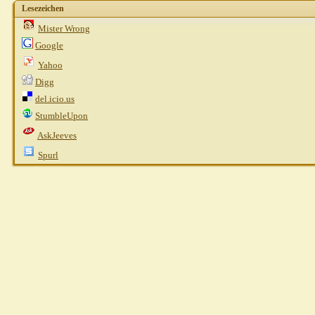
Lesezeichen
Mister Wrong
Google
Yahoo
Digg
del.icio.us
StumbleUpon
AskJeeves
Spurl