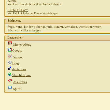
Kimba
Von Frau_Broeckelschmidt im Forum Cafeteria
Kimba Ist Da!!!
Von Ralph Schober im Forum Vorstellungen
Stichworte
frage
,
hund
,
kinder
,
pubertät
,
rüde
,
tierarzt
,
verhalten
,
wachstum
,
wesen
Stichwortwolke anzeigen
Lesezeichen
Mister Wrong
Google
Yahoo
Digg
del.icio.us
StumbleUpon
AskJeeves
Spurl