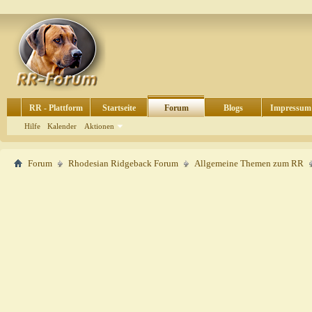
RR - Plattform
Startseite
Forum
Blogs
Impressum
Hilfe
Kalender
Aktionen
Forum
Rhodesian Ridgeback Forum
Allgemeine Themen zum RR