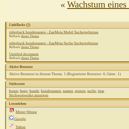
«
Wachstum eines
LinkBacks (
?
)
ridgeback hundenamen - ZapMeta Mobil Suchergebnisse
Refback
dieses Thema
ridgeback hundenamen - ZapMeta Suche Suchergebnisse
Refback
dieses Thema
Untitled document
Refback
dieses Thema
Aktive Benutzer
Aktive Benutzer in diesem Thema: 1
(Registrierte Benutzer: 0, Gäste: 1)
Stichworte
forum
,
frage
,
hunde
,
hundenamen
,
namen
,
rennen
,
suche
,
tipp
Stichwortwolke anzeigen
Lesezeichen
Mister Wrong
Google
Yahoo