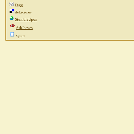
Digg
del.icio.us
StumbleUpon
AskJeeves
Spurl