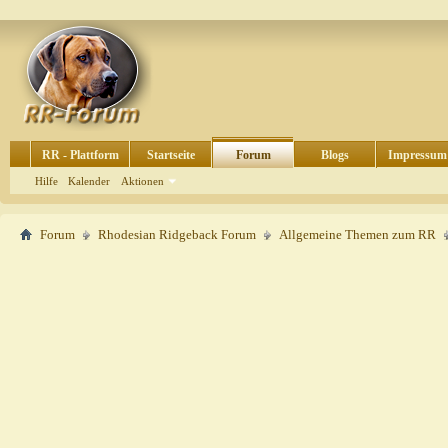
RR - Plattform
Startseite
Forum
Blogs
Impressum
Hilfe
Kalender
Aktionen
Forum
Rhodesian Ridgeback Forum
Allgemeine Themen zum RR