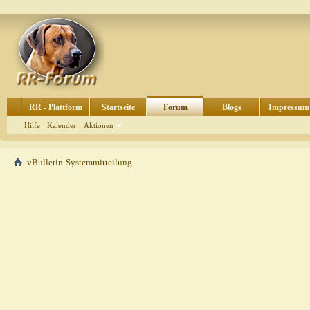
RR - Plattform
Startseite
Forum
Blogs
Impressum
Hilfe
Kalender
Aktionen
vBulletin-Systemmitteilung