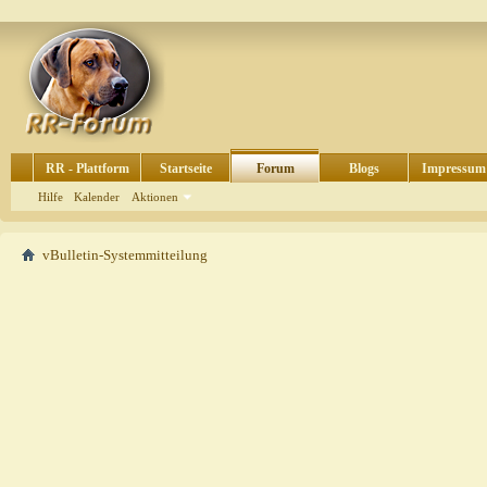
RR - Plattform
Startseite
Forum
Blogs
Impressum
Hilfe
Kalender
Aktionen
vBulletin-Systemmitteilung