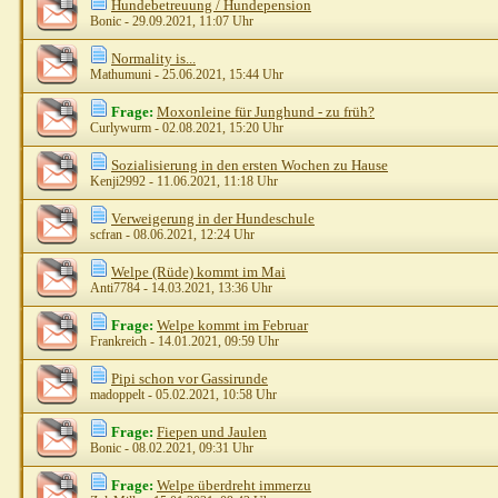
Hundebetreuung / Hundepension
Bonic
- 29.09.2021, 11:07 Uhr
Normality is...
Mathumuni
- 25.06.2021, 15:44 Uhr
Frage:
Moxonleine für Junghund - zu früh?
Curlywurm
- 02.08.2021, 15:20 Uhr
Sozialisierung in den ersten Wochen zu Hause
Kenji2992
- 11.06.2021, 11:18 Uhr
Verweigerung in der Hundeschule
scfran
- 08.06.2021, 12:24 Uhr
Welpe (Rüde) kommt im Mai
Anti7784
- 14.03.2021, 13:36 Uhr
Frage:
Welpe kommt im Februar
Frankreich
- 14.01.2021, 09:59 Uhr
Pipi schon vor Gassirunde
madoppelt
- 05.02.2021, 10:58 Uhr
Frage:
Fiepen und Jaulen
Bonic
- 08.02.2021, 09:31 Uhr
Frage:
Welpe überdreht immerzu