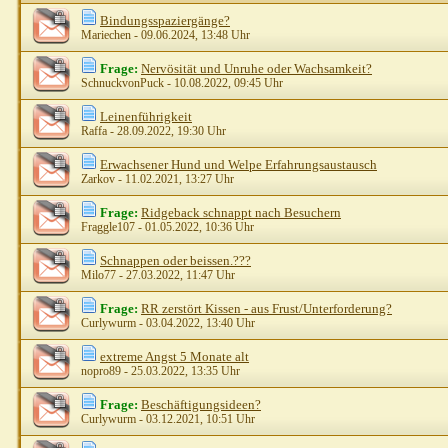
Bindungsspaziergänge?
Mariechen
- 09.06.2024, 13:48 Uhr
Frage:
Nervösität und Unruhe oder Wachsamkeit?
SchnuckvonPuck
- 10.08.2022, 09:45 Uhr
Leinenführigkeit
Raffa
- 28.09.2022, 19:30 Uhr
Erwachsener Hund und Welpe Erfahrungsaustausch
Zarkov
- 11.02.2021, 13:27 Uhr
Frage:
Ridgeback schnappt nach Besuchern
Fraggle107
- 01.05.2022, 10:36 Uhr
Schnappen oder beissen.???
Milo77
- 27.03.2022, 11:47 Uhr
Frage:
RR zerstört Kissen - aus Frust/Unterforderung?
Curlywurm
- 03.04.2022, 13:40 Uhr
extreme Angst 5 Monate alt
nopro89
- 25.03.2022, 13:35 Uhr
Frage:
Beschäftigungsideen?
Curlywurm
- 03.12.2021, 10:51 Uhr