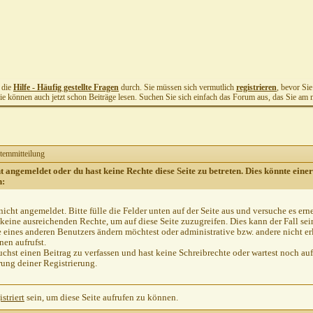
t die
Hilfe - Häufig gestellte Fragen
durch. Sie müssen sich vermutlich
registrieren
, bevor Si
Sie können auch jetzt schon Beiträge lesen. Suchen Sie sich einfach das Forum aus, das Sie am me
temmitteilung
ht angemeldet oder du hast keine Rechte diese Seite zu betreten. Dies könnte einer
n:
nicht angemeldet. Bitte fülle die Felder unten auf der Seite aus und versuche es ern
keine ausreichenden Rechte, um auf diese Seite zuzugreifen. Dies kann der Fall se
e eines anderen Benutzers ändern möchtest oder administrative bzw. andere nicht er
en aufrufst.
chst einen Beitrag zu verfassen und hast keine Schreibrechte oder wartest noch auf
rung deiner Registrierung.
istriert
sein, um diese Seite aufrufen zu können.