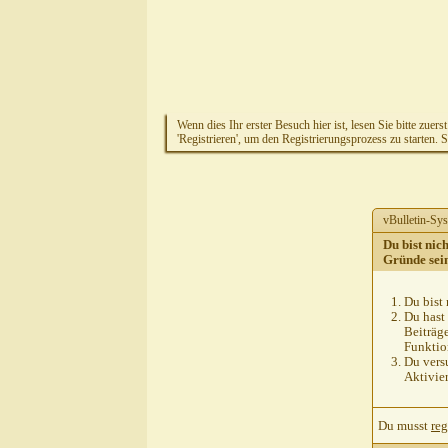
Wenn dies Ihr erster Besuch hier ist, lesen Sie bitte zuers
'Registrieren', um den Registrierungsprozess zu starten. 
vBulletin-Sys
Du bist nic
Gründe sei
Du bist 
Du hast 
Beiträg
Funktion
Du versu
Aktivie
Du musst
reg