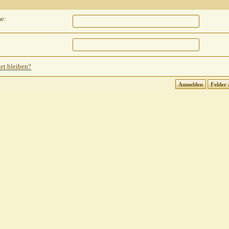
e:
t bleiben?