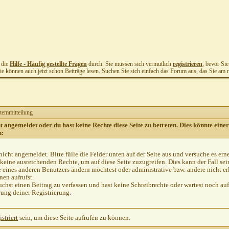
t die
Hilfe - Häufig gestellte Fragen
durch. Sie müssen sich vermutlich
registrieren
, bevor Si
Sie können auch jetzt schon Beiträge lesen. Suchen Sie sich einfach das Forum aus, das Sie am me
temmitteilung
ht angemeldet oder du hast keine Rechte diese Seite zu betreten. Dies könnte einer
n:
nicht angemeldet. Bitte fülle die Felder unten auf der Seite aus und versuche es ern
keine ausreichenden Rechte, um auf diese Seite zuzugreifen. Dies kann der Fall se
e eines anderen Benutzers ändern möchtest oder administrative bzw. andere nicht er
en aufrufst.
chst einen Beitrag zu verfassen und hast keine Schreibrechte oder wartest noch auf
rung deiner Registrierung.
istriert
sein, um diese Seite aufrufen zu können.