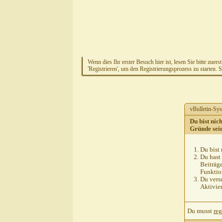
Wenn dies Ihr erster Besuch hier ist, lesen Sie bitte zuers
'Registrieren', um den Registrierungsprozess zu starten. 
vBulletin-Sys
Du bist nic
Gründe sei
Du bist 
Du hast 
Beiträg
Funktion
Du versu
Aktivie
Du musst
reg