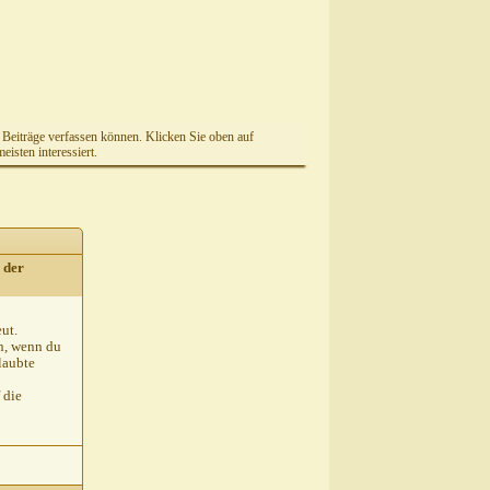
e Beiträge verfassen können. Klicken Sie oben auf
isten interessiert.
 der
eut.
in, wenn du
laubte
 die