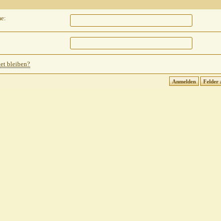
e:
t bleiben?