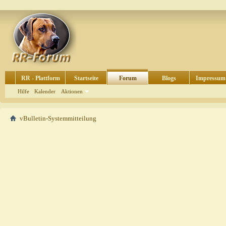
RR - Plattform
Startseite
Forum
Blogs
Impressum
Hilfe
Kalender
Aktionen
vBulletin-Systemmitteilung