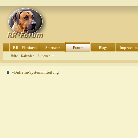
RR - Plattform
Startseite
Forum
Blogs
Impressum
Hilfe
Kalender
Aktionen
vBulletin-Systemmitteilung