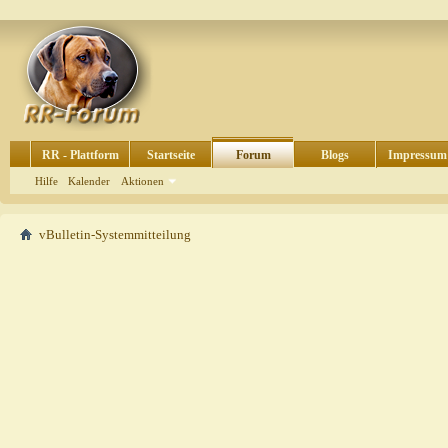
RR - Plattform
Startseite
Forum
Blogs
Impressum
Hilfe
Kalender
Aktionen
vBulletin-Systemmitteilung