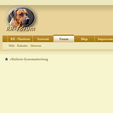
RR - Plattform
Startseite
Forum
Blogs
Impressum
Hilfe
Kalender
Aktionen
vBulletin-Systemmitteilung