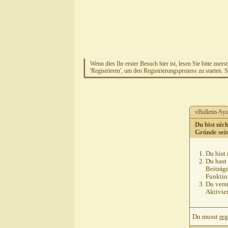
Wenn dies Ihr erster Besuch hier ist, lesen Sie bitte zuers
'Registrieren', um den Registrierungsprozess zu starten. 
vBulletin-Sys
Du bist nic
Gründe sei
Du bist 
Du hast 
Beiträg
Funktion
Du versu
Aktivie
Du musst
reg