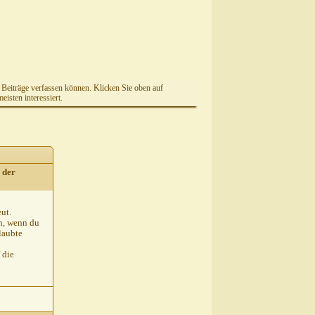
e Beiträge verfassen können. Klicken Sie oben auf
isten interessiert.
 der
eut.
in, wenn du
laubte
 die