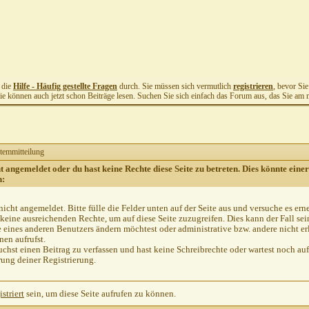
t die
Hilfe - Häufig gestellte Fragen
durch. Sie müssen sich vermutlich
registrieren
, bevor Si
Sie können auch jetzt schon Beiträge lesen. Suchen Sie sich einfach das Forum aus, das Sie am me
temmitteilung
ht angemeldet oder du hast keine Rechte diese Seite zu betreten. Dies könnte einer
n:
nicht angemeldet. Bitte fülle die Felder unten auf der Seite aus und versuche es ern
keine ausreichenden Rechte, um auf diese Seite zuzugreifen. Dies kann der Fall se
e eines anderen Benutzers ändern möchtest oder administrative bzw. andere nicht er
en aufrufst.
chst einen Beitrag zu verfassen und hast keine Schreibrechte oder wartest noch auf
rung deiner Registrierung.
istriert
sein, um diese Seite aufrufen zu können.