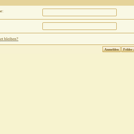
e:
t bleiben?