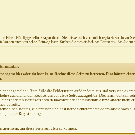
t die
Hilfe - Häufig gestellte Fragen
durch. Sie müssen sich vermutlich
registrieren
, bevor Si
Sie können auch jetzt schon Beiträge lesen. Suchen Sie sich einfach das Forum aus, das Sie am me
temmitteilung
ht angemeldet oder du hast keine Rechte diese Seite zu betreten. Dies könnte einer
n:
nicht angemeldet. Bitte fülle die Felder unten auf der Seite aus und versuche es ern
keine ausreichenden Rechte, um auf diese Seite zuzugreifen. Dies kann der Fall se
e eines anderen Benutzers ändern möchtest oder administrative bzw. andere nicht er
en aufrufst.
chst einen Beitrag zu verfassen und hast keine Schreibrechte oder wartest noch auf
rung deiner Registrierung.
istriert
sein, um diese Seite aufrufen zu können.