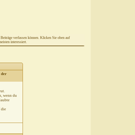
e Beiträge verfassen können. Klicken Sie oben auf
isten interessiert.
 der
eut.
in, wenn du
laubte
 die