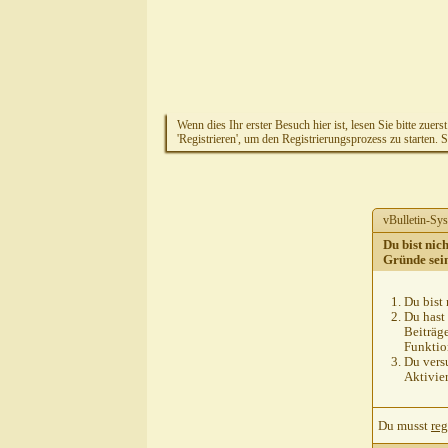
Wenn dies Ihr erster Besuch hier ist, lesen Sie bitte zuers
'Registrieren', um den Registrierungsprozess zu starten. 
vBulletin-Sys
Du bist nic
Gründe sei
Du bist 
Du hast 
Beiträg
Funktion
Du versu
Aktivie
Du musst
reg