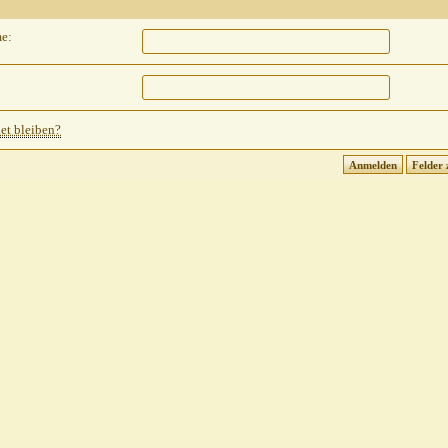
e:
t bleiben?