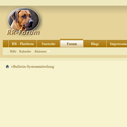
RR - Plattform
Startseite
Forum
Blogs
Impressum
Hilfe
Kalender
Aktionen
vBulletin-Systemmitteilung