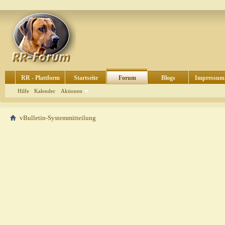
RR - Plattform
Startseite
Forum
Blogs
Impressum
Hilfe
Kalender
Aktionen
vBulletin-Systemmitteilung