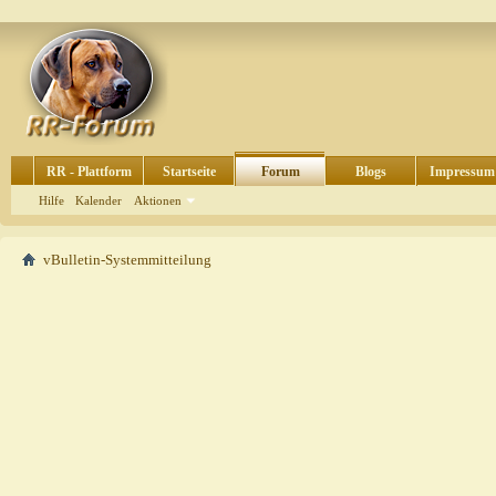
RR - Plattform
Startseite
Forum
Blogs
Impressum
Hilfe
Kalender
Aktionen
vBulletin-Systemmitteilung