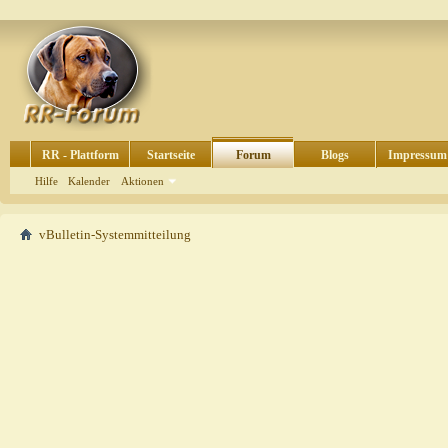
RR - Plattform
Startseite
Forum
Blogs
Impressum
Hilfe
Kalender
Aktionen
vBulletin-Systemmitteilung