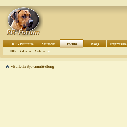
RR - Plattform
Startseite
Forum
Blogs
Impressum
Hilfe
Kalender
Aktionen
vBulletin-Systemmitteilung