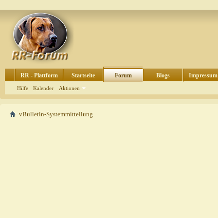
RR - Plattform
Startseite
Forum
Blogs
Impressum
Hilfe
Kalender
Aktionen
vBulletin-Systemmitteilung