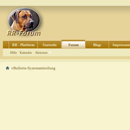
RR - Plattform
Startseite
Forum
Blogs
Impressum
Hilfe
Kalender
Aktionen
vBulletin-Systemmitteilung