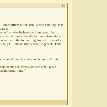
#1
ierart Afrikas bitten, den Painted Hunting Dogs.
eparden.
menaufbau wie die heutigen Hunde, es gibt
rmochte Lektionen über die letzten sieben oder acht
enannten Hottentot hunting dog sein, einem Tier
?"( Stig G. Carlson, Rhodesian Ridgeback-Heute-,
e kann erfolgen über das Sonderkonto für Tier
dankbar und selbstverständlich erhält jeder
nzahlungsquittung )"