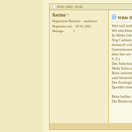
20.01.2002,
16:40
Karima
Wilde H
Registrierte Benutzer - moderiert
Wer will hel
Registriert seit
20.01.2002
Wir möchten 
Beiträge
1
In Afrika le
Stig Carlson
dennoch viel
Generationen
über das wir
S. 9 )
Das Schicksa
Mehr Infos u
Bitte unters
und Artensc
Der Zoologis
Spender eine
Bitte helfen 
Die Bankverb