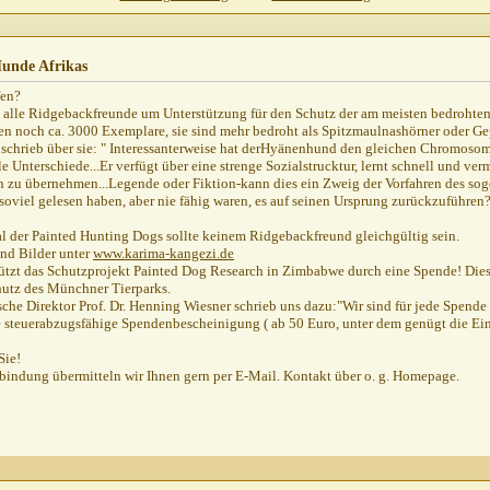
unde Afrikas
fen?
alle Ridgebackfreunde um Unterstützung für den Schutz der am meisten bedrohten T
ben noch ca. 3000 Exemplare, sie sind mehr bedroht als Spitzmaulnashörner oder G
 schrieb über sie: " Interessanterweise hat derHyänenhund den gleichen Chromoso
e Unterschiede...Er verfügt über eine strenge Sozialstrucktur, lernt schnell und ve
 zu übernehmen...Legende oder Fiktion-kann dies ein Zweig der Vorfahren des sog
 soviel gelesen haben, aber nie fähig waren, es auf seinen Ursprung zurückzuführen
l der Painted Hunting Dogs sollte keinem Ridgebackfreund gleichgültig sein.
nd Bilder unter
www.karima-kangezi.de
tützt das Schutzprojekt Painted Dog Research in Zimbabwe durch eine Spende! Dies
hutz des Münchner Tierparks.
che Direktor Prof. Dr. Henning Wiesner schrieb uns dazu:"Wir sind für jede Spende 
 steuerabzugsfähige Spendenbescheinigung ( ab 50 Euro, unter dem genügt die Ei
Sie!
indung übermitteln wir Ihnen gern per E-Mail. Kontakt über o. g. Homepage.