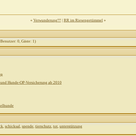
«
Verwunderung!!!
|
RR im Riesengetümmel
»
 Benutzer: 0, Gäste: 1)
RR
 und Hunde-OP-Versicherung ab 2010
delhunde
ck
,
schicksal
,
spende
,
tierschutz
,
tot
,
unterstützung