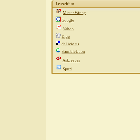
Lesezeichen
Mister Wrong
Google
Yahoo
Digg
del.icio.us
StumbleUpon
AskJeeves
Spurl