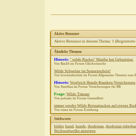
Aktive Benutzer
Aktive Benutzer in diesem Thema: 1
(Registrierte
Ähnliche Themen
Hinweis:
" wilde Racker" Marthe hat Geburtstag.
Von RauDi im Forum Glückwünsche
Wilde Schweine im Sonnenschein!
Von brockenhexlein im Forum Allgemeine Themen zum 
Hinweis:
Vergleich Hunde-Kranken-Versicherung
Von SinaSina im Forum Versicherungen für RR
Frage:
Wilde Träume
Von poksam im Forum Gesundheit
immer wieder Wilde Beissattacken auf eigene Ru
Von etana im Forum Erziehung
Stichworte
bilder
,
hund
,
hunde
,
rhodesian
,
rhodesian ridgeba
Stichwortwolke anzeigen