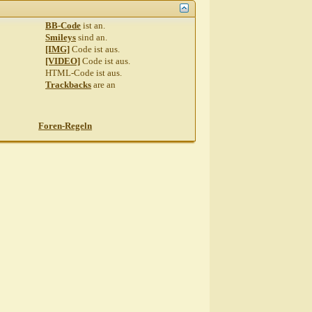
BB-Code
ist
an
.
Smileys
sind
an
.
[IMG]
Code ist
aus
.
[VIDEO]
Code ist
aus
.
HTML-Code ist
aus
.
Trackbacks
are
an
Foren-Regeln