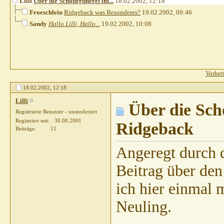
Lilli
Über die Schönrednerei im...
18.02.2002,
12:18
Froeschlein
Ridgeback was Besonderes?
19.02.2002,
09:46
Sandy
Hallo Lilli, Hallo...
19.02.2002,
10:08
Vorher
18.02.2002,
12:18
Lilli
Über die Sch
Registrierte Benutzer - unmoderiert
Registriert seit
30.08.2001
Ridgeback
Beiträge
11
Angeregt durch 
Beitrag über de
ich hier einmal 
Neuling.