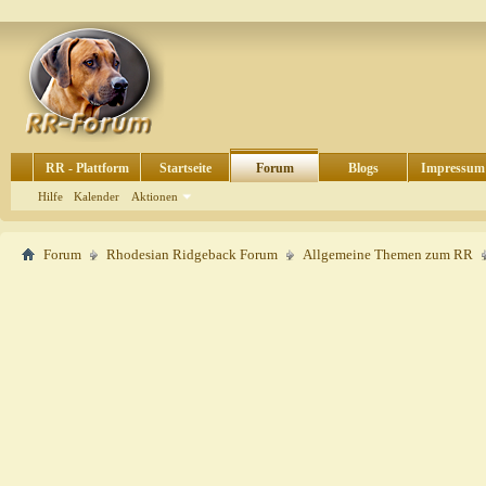
RR - Plattform
Startseite
Forum
Blogs
Impressum
Hilfe
Kalender
Aktionen
Forum
Rhodesian Ridgeback Forum
Allgemeine Themen zum RR