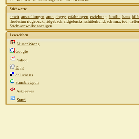
Stichworte
arbeit
,
ausstellungen
,
auto
,
dogge
,
erfahrungen
,
erziehung
,
familie
,
haus
,
hilf
rhodesian ridgeback
,
ridgeback
,
ridgebacks
,
schäferhund
,
schwarz
,
tod
,
treffe
Stichwortwolke anzeigen
Lesezeichen
Mister Wrong
Google
Yahoo
Digg
del.icio.us
StumbleUpon
AskJeeves
Spurl