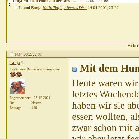
Tanja
Mit dem Hund auf der Mess -...
14.04.2002,
22:08
Isi und Ronja
Hallo Tanja, nimm es Dir...
14.04.2002,
23:22
Vorher
14.04.2002,
22:08
Tanja
Mit dem Hun
Registrierte Benutzer - unmoderiert
Heute waren wir
letztes Wochende
Registriert seit
03.12.2001
haben wir sie a
Ort
Hessen
Beiträge
146
essen wollten, a
zwar schon mit 
wir aber letzt fe