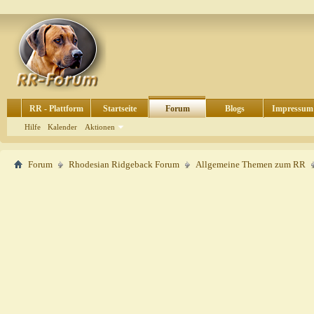
RR - Plattform
Startseite
Forum
Blogs
Impressum
Hilfe
Kalender
Aktionen
Forum
Rhodesian Ridgeback Forum
Allgemeine Themen zum RR