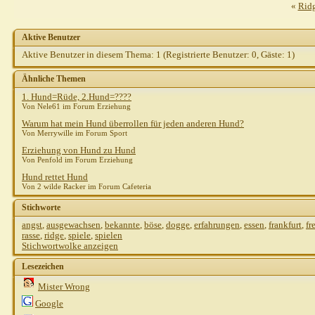
«
Rid
Aktive Benutzer
Aktive Benutzer in diesem Thema: 1
(Registrierte Benutzer: 0, Gäste: 1)
Ähnliche Themen
1. Hund=Rüde, 2.Hund=????
Von Nele61 im Forum Erziehung
Warum hat mein Hund überrollen für jeden anderen Hund?
Von Merrywille im Forum Sport
Erziehung von Hund zu Hund
Von Penfold im Forum Erziehung
Hund rettet Hund
Von 2 wilde Racker im Forum Cafeteria
Stichworte
angst
,
ausgewachsen
,
bekannte
,
böse
,
dogge
,
erfahrungen
,
essen
,
frankfurt
,
fr
rasse
,
ridge
,
spiele
,
spielen
Stichwortwolke anzeigen
Lesezeichen
Mister Wrong
Google