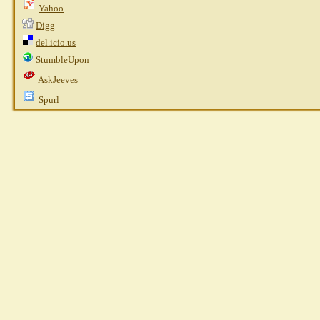
Yahoo
Digg
del.icio.us
StumbleUpon
AskJeeves
Spurl