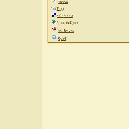
Yahoo
Digg
del.icio.us
StumbleUpon
AskJeeves
Spurl