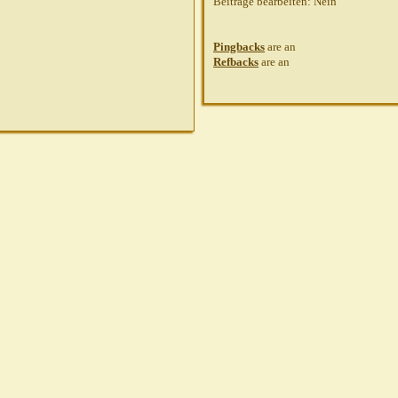
Beiträge bearbeiten:
Nein
Pingbacks
are
an
Refbacks
are
an