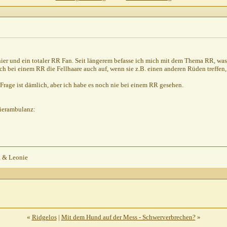
hier und ein totaler RR Fan. Seit längerem befasse ich mich mit dem Thema RR, was
 sich bei einem RR die Fellhaare auch auf, wenn sie z.B. einen anderen Rüden treffen
 Frage ist dämlich, aber ich habe es noch nie bei einem RR gesehen.
Tierambulanz:
a & Leonie
«
Ridgelos
|
Mit dem Hund auf der Mess - Schwerverbrechen?
»