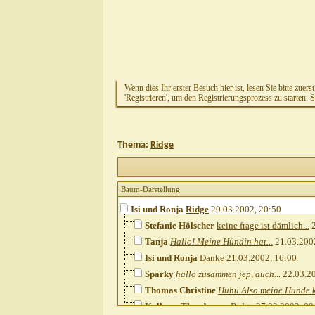
Wenn dies Ihr erster Besuch hier ist, lesen Sie bitte zuers
'Registrieren', um den Registrierungsprozess zu starten. 
Thema:
Ridge
Baum-Darstellung
Isi und Ronja
Ridge
20.03.2002,
20:50
Stefanie Hölscher
keine frage ist dämlich...
2
Tanja
Hallo! Meine Hündin hat...
21.03.200
Isi und Ronja
Danke
21.03.2002,
16:00
Sparky
hallo zusammen jep, auch...
22.03.2
Thomas Christine
Huhu Also meine Hunde k
Kolbrun Thordarson
Ridge
27.03.2002,
09