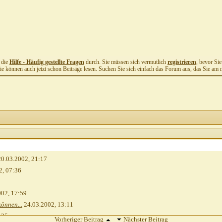
t die
Hilfe - Häufig gestellte Fragen
durch. Sie müssen sich vermutlich
registrieren
, bevor Si
Sie können auch jetzt schon Beiträge lesen. Suchen Sie sich einfach das Forum aus, das Sie am me
0.03.2002,
21:17
2,
07:36
002,
17:59
önnen...
24.03.2002,
13:11
:25
Vorheriger Beitrag
Nächster Beitrag