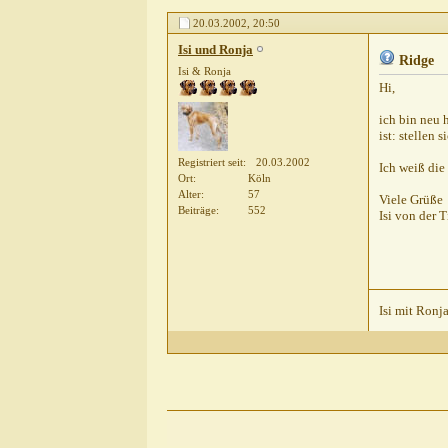
20.03.2002,
20:50
Isi und Ronja
Ridge
Isi & Ronja
Hi,
ich bin neu 
ist: stellen
Registriert seit
20.03.2002
Ich weiß die
Ort
Köln
Alter
57
Viele Grüße
Beiträge
552
Isi von der 
Isi mit Ronj