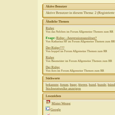
Aktive Benutzer
Aktive Benutzer in diesem Thema: 2
(Registrierte
Ähnliche Themen
Ridge
Von das Nelchen im Forum Allgemeine Themen zum RR
Frage:
Ridge - Aggressionsauslöser?
Von Katharina HF im Forum Allgemeine Themen zum RR
Der Ridge???
Von hoppel im Forum Allgemeine Themen zum RR
Ridge
Von Baumeister im Forum Allgemeine Themen zum RR
Der Ridge
Von Ares im Forum Allgemeine Themen zum RR
Stichworte
bekannte
,
forum
,
frage
,
frieren
,
hund
,
hunde
,
hünd
Stichwortwolke anzeigen
Lesezeichen
Mister Wrong
Google