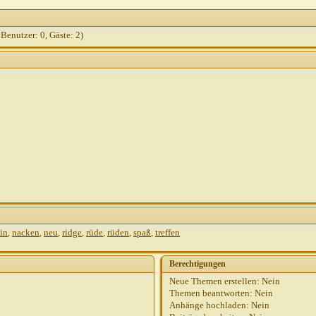
 Benutzer: 0, Gäste: 2)
in
,
nacken
,
neu
,
ridge
,
rüde
,
rüden
,
spaß
,
treffen
Berechtigungen
Neue Themen erstellen:
Nein
Themen beantworten:
Nein
Anhänge hochladen:
Nein