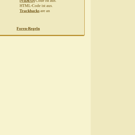
[VIDEO]
Code ist
aus
.
HTML-Code ist
aus
.
Trackbacks
are
an
Foren-Regeln