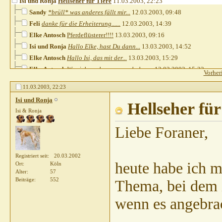
Isi und Ronja
Hellseher für Tiere
11.03.2003,
22:23
Sandy
*brüll* was anderes fällt mir...
12.03.2003,
09:48
Feli
danke für die Erheiterung......
12.03.2003,
14:39
Elke Antosch
Pferdeflüsterer!!!!
13.03.2003,
09:16
Isi und Ronja
Hallo Elke, hast Du dann...
13.03.2003,
14:52
Elke Antosch
Hallo Isi, das mit der...
13.03.2003,
15:29
Elke Antosch
Was ich noch vergessen habe: ...
13.03.2003,
15:33
Vorher
Renate
also eigentlich wollte ich es...
13.03.2003,
18:01
11.03.2003,
22:23
Isi und Ronja
Hi, :D :D :D : Renate,...
13.03.2003,
19:09
Isi und Ronja
Renate
Ja!!!!!!! Er dachte: boh ist...
13.03.2003,
Hellseher für
20:50
Isi & Ronja
Kristina
:p :p :p Hallo Isi, das...
13.03.2003,
21:28
Liebe Foraner,
Registriert seit
20.03.2002
heute habe ich m
Ort
Köln
Alter
57
Beiträge
552
Thema, bei dem 
wenn es angebrac