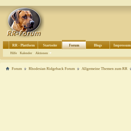
RR - Plattform
Startseite
Forum
Blogs
Impressum
Hilfe
Kalender
Aktionen
Forum
Rhodesian Ridgeback Forum
Allgemeine Themen zum RR