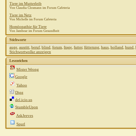
Tiere im Mutterleib
Von Claudia Closmann im Forum Cafeteria
Tiere im Netz
Von Michelle im Forum Cafeteria
Homöopathie für Tiere
Von Jambear im Forum Gesundheit
Stichworte
auge
,
ausritt
,
beruf
,
blind
,
forum
,
frage
,
futter
,
fütterung
,
haus
,
holland
,
hund
,
Stichwortwolke anzeigen
Lesezeichen
Mister Wrong
Google
Yahoo
Digg
del.icio.us
StumbleUpon
AskJeeves
Spurl