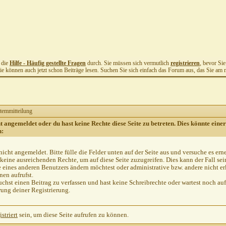
t die
Hilfe - Häufig gestellte Fragen
durch. Sie müssen sich vermutlich
registrieren
, bevor Si
Sie können auch jetzt schon Beiträge lesen. Suchen Sie sich einfach das Forum aus, das Sie am me
temmitteilung
ht angemeldet oder du hast keine Rechte diese Seite zu betreten. Dies könnte einer
n:
nicht angemeldet. Bitte fülle die Felder unten auf der Seite aus und versuche es ern
keine ausreichenden Rechte, um auf diese Seite zuzugreifen. Dies kann der Fall se
e eines anderen Benutzers ändern möchtest oder administrative bzw. andere nicht er
en aufrufst.
chst einen Beitrag zu verfassen und hast keine Schreibrechte oder wartest noch auf
rung deiner Registrierung.
istriert
sein, um diese Seite aufrufen zu können.