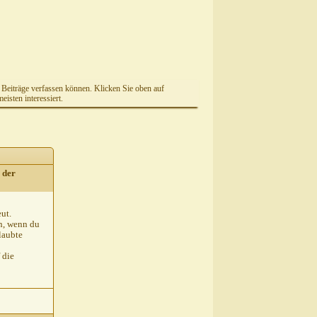
e Beiträge verfassen können. Klicken Sie oben auf
isten interessiert.
 der
eut.
in, wenn du
laubte
 die