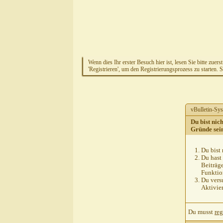
Wenn dies Ihr erster Besuch hier ist, lesen Sie bitte zuers
'Registrieren', um den Registrierungsprozess zu starten. 
vBulletin-Sys
Du bist nic
Gründe sei
Du bist 
Du hast 
Beiträg
Funktion
Du versu
Aktivie
Du musst
reg