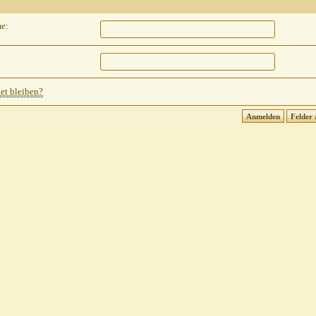
e:
t bleiben?