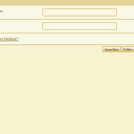
e:
t bleiben?