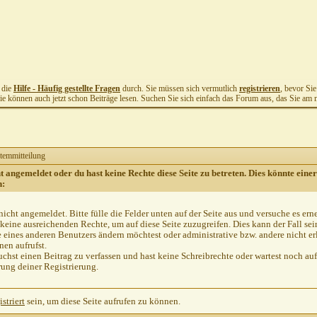
t die
Hilfe - Häufig gestellte Fragen
durch. Sie müssen sich vermutlich
registrieren
, bevor Si
Sie können auch jetzt schon Beiträge lesen. Suchen Sie sich einfach das Forum aus, das Sie am me
temmitteilung
ht angemeldet oder du hast keine Rechte diese Seite zu betreten. Dies könnte einer
n:
nicht angemeldet. Bitte fülle die Felder unten auf der Seite aus und versuche es ern
keine ausreichenden Rechte, um auf diese Seite zuzugreifen. Dies kann der Fall se
e eines anderen Benutzers ändern möchtest oder administrative bzw. andere nicht er
en aufrufst.
chst einen Beitrag zu verfassen und hast keine Schreibrechte oder wartest noch auf
rung deiner Registrierung.
istriert
sein, um diese Seite aufrufen zu können.