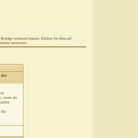
e Beiträge verfassen können. Klicken Sie oben auf
isten interessiert.
 der
eut.
in, wenn du
laubte
 die