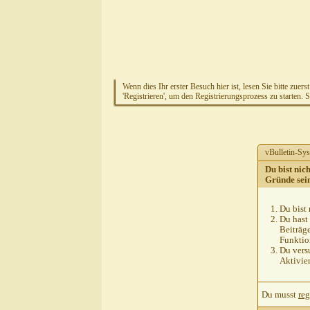
Wenn dies Ihr erster Besuch hier ist, lesen Sie bitte zuers
'Registrieren', um den Registrierungsprozess zu starten. 
vBulletin-Sys
Du bist nic
Gründe sei
Du bist 
Du hast 
Beiträg
Funktion
Du versu
Aktivie
Du musst
reg