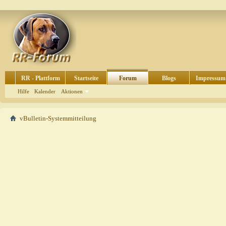
RR - Plattform
Startseite
Forum
Blogs
Impressum
Hilfe
Kalender
Aktionen
vBulletin-Systemmitteilung