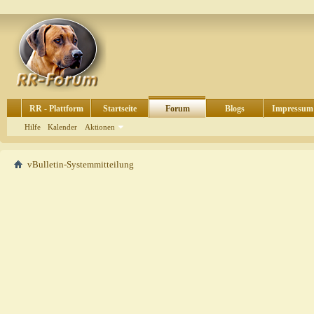
RR - Plattform
Startseite
Forum
Blogs
Impressum
Hilfe
Kalender
Aktionen
vBulletin-Systemmitteilung