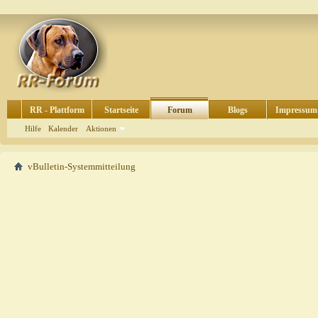
RR - Plattform
Startseite
Forum
Blogs
Impressum
Hilfe
Kalender
Aktionen
vBulletin-Systemmitteilung