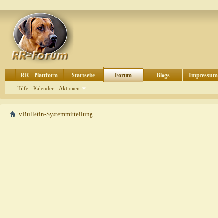
RR - Plattform
Startseite
Forum
Blogs
Impressum
Hilfe
Kalender
Aktionen
vBulletin-Systemmitteilung