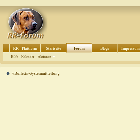
RR - Plattform
Startseite
Forum
Blogs
Impressum
Hilfe
Kalender
Aktionen
vBulletin-Systemmitteilung