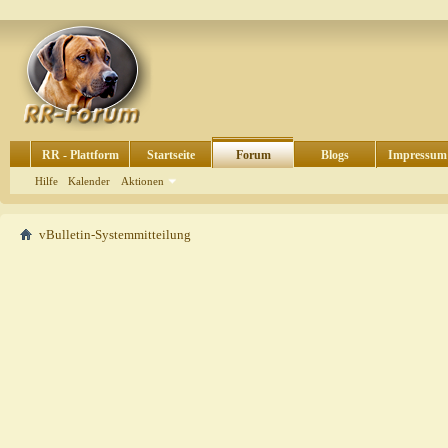
RR - Plattform
Startseite
Forum
Blogs
Impressum
Hilfe
Kalender
Aktionen
vBulletin-Systemmitteilung