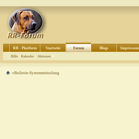
RR - Plattform
Startseite
Forum
Blogs
Impressum
Hilfe
Kalender
Aktionen
vBulletin-Systemmitteilung