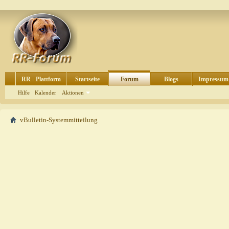
RR - Plattform
Startseite
Forum
Blogs
Impressum
Hilfe
Kalender
Aktionen
vBulletin-Systemmitteilung