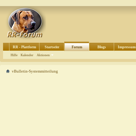
RR - Plattform
Startseite
Forum
Blogs
Impressum
Hilfe
Kalender
Aktionen
vBulletin-Systemmitteilung