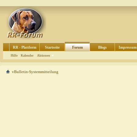
RR - Plattform
Startseite
Forum
Blogs
Impressum
Hilfe
Kalender
Aktionen
vBulletin-Systemmitteilung