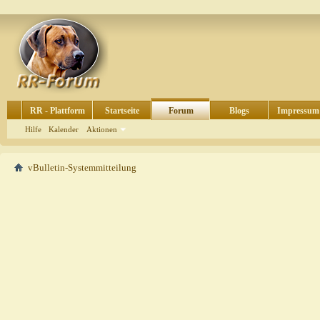
RR - Plattform
Startseite
Forum
Blogs
Impressum
Hilfe
Kalender
Aktionen
vBulletin-Systemmitteilung