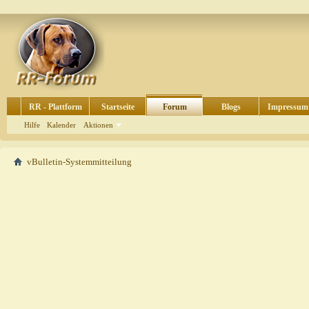
RR - Plattform
Startseite
Forum
Blogs
Impressum
Hilfe
Kalender
Aktionen
vBulletin-Systemmitteilung