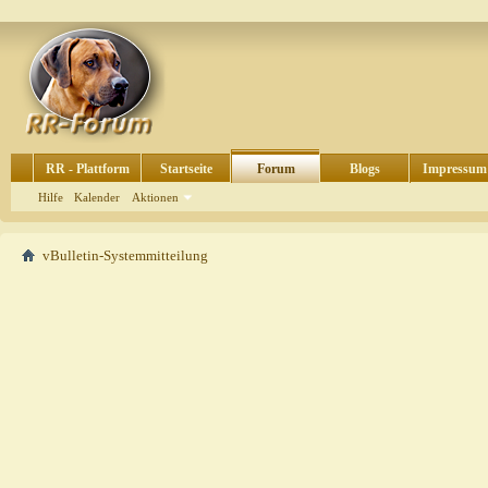
RR - Plattform
Startseite
Forum
Blogs
Impressum
Hilfe
Kalender
Aktionen
vBulletin-Systemmitteilung