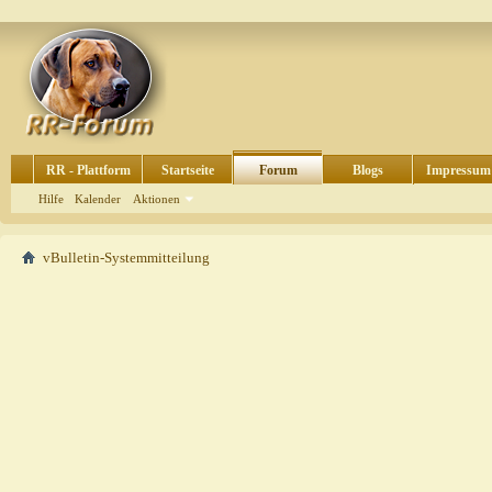
RR - Plattform
Startseite
Forum
Blogs
Impressum
Hilfe
Kalender
Aktionen
vBulletin-Systemmitteilung