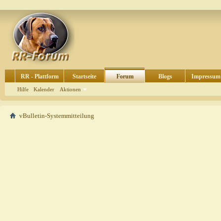
RR - Plattform
Startseite
Forum
Blogs
Impressum
Hilfe
Kalender
Aktionen
vBulletin-Systemmitteilung