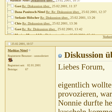
Mathias Nittel
Diskussion über...
25.02.2001,
10:57
Gast
Re: Diskussion über...
25.02.2001,
11:37
Dana Panitzsch-Nittel
Re: Re: Diskussion über...
25.02.2001,
12:37
Stefanie Hölscher
Re: Diskussion über...
25.02.2001,
13:26
Chio
Re: Diskussion über...
25.02.2001,
13:36
Gast
Re: Re: Diskussion über...
25.02.2001,
13:42
Marion Mangold
Re: Diskussion über...
25.02.2001,
15:44
Vorher
Brigitte Kiel
Re: Diskussion über...
25.02.2001,
15:55
25.02.2001,
10:57
Claudia Closmann
Re: Diskussion über...
26.02.2001,
07:27
Mathias Nittel
Mathias Nittel
Re: Re: Diskussion über...
Diskussion ü
26.02.2001,
09:55
Registrierte Benutzer - unmoderiert
Liebes Forum,
Registriert seit
02.01.2001
Beiträge
67
eigentlich wollt
provozieren, war
Nonnie durfte h
kuscheln komme