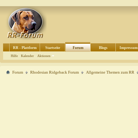
RR - Plattform
Startseite
Forum
Blogs
Impressum
Hilfe
Kalender
Aktionen
Forum
Rhodesian Ridgeback Forum
Allgemeine Themen zum RR