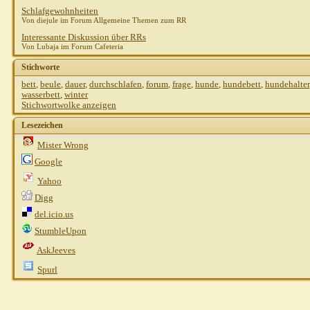
Schlafgewohnheiten
Von diejule im Forum Allgemeine Themen zum RR
Interessante Diskussion über RRs
Von Lubaja im Forum Cafeteria
Stichworte
bett
,
beule
,
dauer
,
durchschlafen
,
forum
,
frage
,
hunde
,
hundebett
,
hundehalter
wasserbett
,
winter
Stichwortwolke anzeigen
Lesezeichen
Mister Wrong
Google
Yahoo
Digg
del.icio.us
StumbleUpon
AskJeeves
Spurl