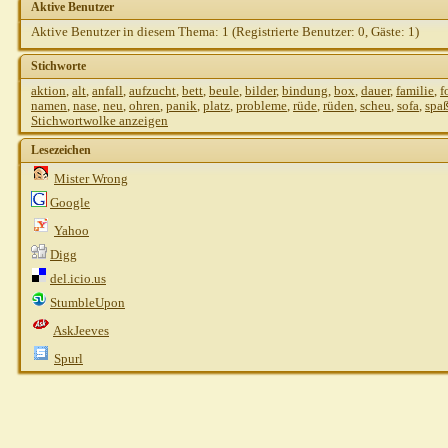
Aktive Benutzer
Aktive Benutzer in diesem Thema: 1
(Registrierte Benutzer: 0, Gäste: 1)
Stichworte
aktion
,
alt
,
anfall
,
aufzucht
,
bett
,
beule
,
bilder
,
bindung
,
box
,
dauer
,
familie
,
f
namen
,
nase
,
neu
,
ohren
,
panik
,
platz
,
probleme
,
rüde
,
rüden
,
scheu
,
sofa
,
spa
Stichwortwolke anzeigen
Lesezeichen
Mister Wrong
Google
Yahoo
Digg
del.icio.us
StumbleUpon
AskJeeves
Spurl