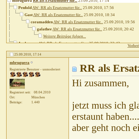
mbruguera
RR als Ersatzmutter für...
25.09.2010,
17:14
Penfold
AW: RR als Ersatzmutter für...
25.09.2010,
17:56
Gast
AW: RR als Ersatzmutter für...
25.09.2010,
18:34
coramadden
AW: RR als Ersatzmutter für...
25.09.2010,
19:56
galathee
AW: RR als Ersatzmutter für...
25.09.2010,
20:42
Weitere Beiträge folgen...
Jaulemann
AW: RR als Ersatzmutter für...
25.09.2010,
23:43
Vorher
FUNtasticjoy
AW: RR als Ersatzmutter für...
26.09.2010,
00:27
25.09.2010,
17:14
Gast
AW: RR als Ersatzmutter für...
26.09.2010,
10:25
mbruguera
mbruguera
AW: RR als Ersatzmutter für...
RR als Ersat
26.09.2010,
16:24
Registrierte Benutzer - unmoderiert
Weitere Beiträge folgen...
Hi zusammen,
Registriert seit
08.04.2010
Ort
München
jetzt muss ich g
Beiträge
1.440
erstaunt haben..
aber geht noch e