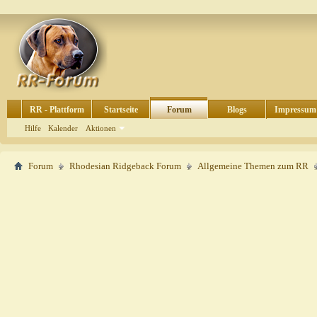
RR - Plattform
Startseite
Forum
Blogs
Impressum
Hilfe
Kalender
Aktionen
Forum
Rhodesian Ridgeback Forum
Allgemeine Themen zum RR