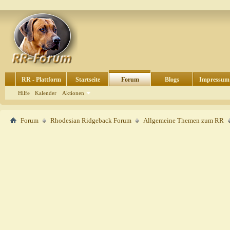
RR - Plattform
Startseite
Forum
Blogs
Impressum
Hilfe
Kalender
Aktionen
Forum
Rhodesian Ridgeback Forum
Allgemeine Themen zum RR