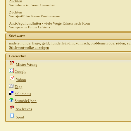
Züchten
Von mbarlu im Forum Gesundheit
Züchten
Von ajani08 im Forum Vereinsmeierei
Anti-Jagdhundfutter - viele Wege führen nach Rom
Von ttpaw im Forum Cafeteria
Stichworte
andere hunde
,
frage
,
geld
,
hunde
,
hündin
,
komisch
,
probleme
,
rüde
,
rüden
,
sp
Stichwortwolke anzeigen
Lesezeichen
Mister Wrong
Google
Yahoo
Digg
del.icio.us
StumbleUpon
AskJeeves
Spurl