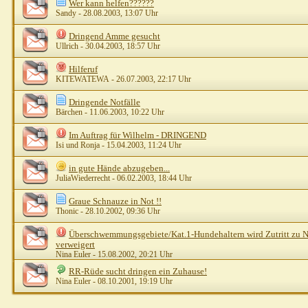
Wer kann helfen??????
Sandy
- 28.08.2003, 13:07 Uhr
Dringend Amme gesucht
Ullrich
- 30.04.2003, 18:57 Uhr
Hilferuf
KITEWATEWA
- 26.07.2003, 22:17 Uhr
Dringende Notfälle
Bärchen
- 11.06.2003, 10:22 Uhr
Im Auftrag für Wilhelm - DRINGEND
Isi und Ronja
- 15.04.2003, 11:24 Uhr
in gute Hände abzugeben...
JuliaWiederrecht
- 06.02.2003, 18:44 Uhr
Graue Schnauze in Not !!
Thonic
- 28.10.2002, 09:36 Uhr
Überschwemmungsgebiete/Kat.1-Hundehaltern wird Zutritt zu N
verweigert
Nina Euler
- 15.08.2002, 20:21 Uhr
RR-Rüde sucht dringen ein Zuhause!
Nina Euler
- 08.10.2001, 19:19 Uhr