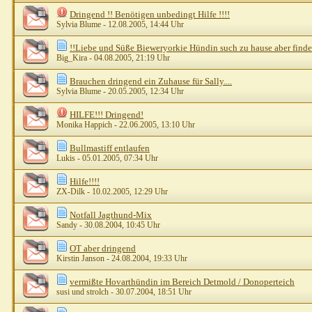
Dringend !! Benötigen unbedingt Hilfe !!!!
Sylvia Blume
- 12.08.2005, 14:44 Uhr
!!Liebe und Süße Bieweryorkie Hündin such zu hause aber findet e
Big_Kira
- 04.08.2005, 21:19 Uhr
Brauchen dringend ein Zuhause für Sally....
Sylvia Blume
- 20.05.2005, 12:34 Uhr
HILFE!!! Dringend!
Monika Happich
- 22.06.2005, 13:10 Uhr
Bullmastiff entlaufen
Lukis
- 05.01.2005, 07:34 Uhr
Hilfe!!!!
ZX-Dilk
- 10.02.2005, 12:29 Uhr
Notfall Jagthund-Mix
Sandy
- 30.08.2004, 10:45 Uhr
OT aber dringend
Kirstin Janson
- 24.08.2004, 19:33 Uhr
vermißte Hovarthündin im Bereich Detmold / Donoperteich
susi und strolch
- 30.07.2004, 18:51 Uhr