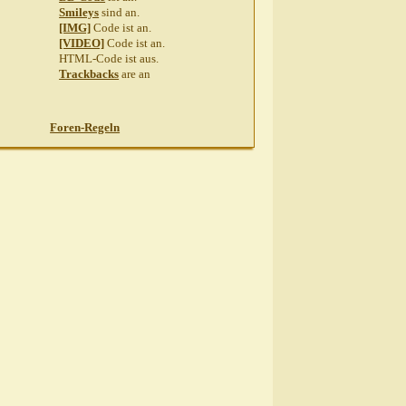
Smileys
sind
an
.
[IMG]
Code ist
an
.
[VIDEO]
Code ist
an
.
HTML-Code ist
aus
.
Trackbacks
are
an
12,
19:13
Foren-Regeln
22:15
2.2012,
22:36
rige...
23.02.2012,
09:59
3.02.2012,
19:06
 10 jährige...
24.02.2012,
09:47
jährige...
24.02.2012,
10:14
AW: 10 jährige...
24.02.2012,
10:17
W: 10 jährige...
24.02.2012,
12:41
LauneBaer
AW: 10 jährige...
25.02.2012,
11:10
22
2.2012,
18:48