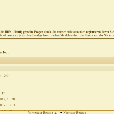
t die
Hilfe - Häufig gestellte Fragen
durch. Sie müssen sich vermutlich
registrieren
, bevor Si
Sie können auch jetzt schon Beiträge lesen. Suchen Sie sich einfach das Forum aus, das Sie am me
in Not
2,
12:24
3:17
2012,
13:28
2012,
13:31
21.02.2012,
13:33
Vorheriger Beitrag
Nächster Beitrag