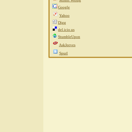
Mister Wrong
Google
Yahoo
Digg
del.icio.us
StumbleUpon
AskJeeves
Spurl
Fee