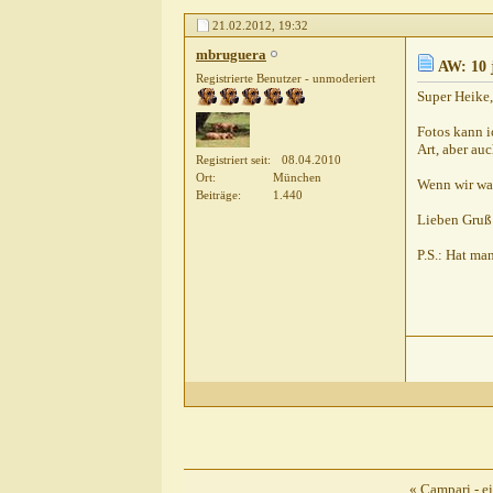
Gast
AW: 10 jährige...
21.02.2012,
19:32
Feeyota
AW: 10 jäh
mbruguera
Gast
AW: 10 jäh
AW: 10 
Registrierte Benutzer - unmoderiert
seni81371
Super Heike,
Gast
AW: 10
Fotos kann i
Elliot
A
Art, aber au
Registriert seit
08.04.2010
sen
Ort
München
Wenn wir wa
ela
Beiträge
1.440
Gas
Lieben Gruß
mbrug
P.S.: Hat m
Gas
«
Campari - e