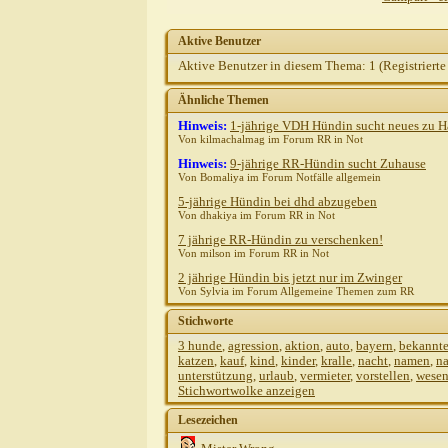
Aktive Benutzer
Aktive Benutzer in diesem Thema: 1
(Registrierte
Ähnliche Themen
Hinweis:
1-jährige VDH Hündin sucht neues zu H
Von kilmachalmag im Forum RR in Not
Hinweis:
9-jährige RR-Hündin sucht Zuhause
Von Bomaliya im Forum Notfälle allgemein
5-jährige Hündin bei dhd abzugeben
Von dhakiya im Forum RR in Not
7 jährige RR-Hündin zu verschenken!
Von milson im Forum RR in Not
2 jährige Hündin bis jetzt nur im Zwinger
Von Sylvia im Forum Allgemeine Themen zum RR
Stichworte
3 hunde
,
agression
,
aktion
,
auto
,
bayern
,
bekannt
katzen
,
kauf
,
kind
,
kinder
,
kralle
,
nacht
,
namen
,
na
unterstützung
,
urlaub
,
vermieter
,
vorstellen
,
wese
Stichwortwolke anzeigen
Lesezeichen