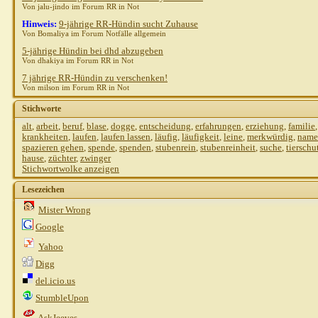
Von jalu-jindo im Forum RR in Not
Hinweis:
9-jährige RR-Hündin sucht Zuhause
Von Bomaliya im Forum Notfälle allgemein
5-jährige Hündin bei dhd abzugeben
Von dhakiya im Forum RR in Not
7 jährige RR-Hündin zu verschenken!
Von milson im Forum RR in Not
Stichworte
alt
,
arbeit
,
beruf
,
blase
,
dogge
,
entscheidung
,
erfahrungen
,
erziehung
,
familie
krankheiten
,
laufen
,
laufen lassen
,
läufig
,
läufigkeit
,
leine
,
merkwürdig
,
name
spazieren gehen
,
spende
,
spenden
,
stubenrein
,
stubenreinheit
,
suche
,
tierschu
hause
,
züchter
,
zwinger
Stichwortwolke anzeigen
Lesezeichen
Mister Wrong
Google
Yahoo
Digg
del.icio.us
StumbleUpon
AskJeeves