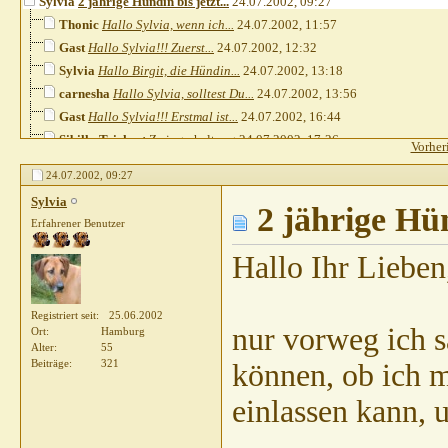
Sylvia
2 jährige Hündin bis jetzt...
24.07.2002,
09:27
Thonic
Hallo Sylvia, wenn ich...
24.07.2002,
11:57
Gast
Hallo Sylvia!!! Zuerst...
24.07.2002,
12:32
Sylvia
Hallo Birgit, die Hündin...
24.07.2002,
13:18
carnesha
Hallo Sylvia, solltest Du...
24.07.2002,
13:56
Gast
Hallo Sylvia!!! Erstmal ist...
24.07.2002,
16:44
Sibilla Teichert
Zwingerhaltung
24.07.2002,
17:26
Vorher
Sibilla Teichert
Notfall
24.07.2002,
17:35
24.07.2002,
09:27
Gast
Hallo Sibilla!!! Das ist ja...
24.07.2002,
17:36
Sylvia
LiaJosie
Zeit
24.07.2002,
23:15
2 jährige Hü
Erfahrener Benutzer
Kirstin Janson
sehr merkwürdig
24.07.2002,
23:57
Sylvia
Hallo Ihr alle, Leider...
25.07.2002,
01:33
Hallo Ihr Lieben
Ursula
Hallo an alle, Dieses Thema...
25.07.2002,
11:11
Sylvia
Hallo Ursula, der Hund...
25.07.2002,
12:43
Registriert seit
25.06.2002
Ursula
Hallo Sylvia, war auch...
25.07.2002,
12:59
nur vorweg ich 
Ort
Hamburg
Sandy
Hallo Ursula In den USA...
26.07.2002,
08:53
Alter
55
Beiträge
321
können, ob ich m
Elke Antosch
Hallo Sylvia, bitte,...
26.07.2002,
10:22
Ursula
Hallo Sandy, also, dass war...
26.07.2002,
11:04
einlassen kann, 
Sandy
Hallo Ursula Nur Mut, ist...
26.07.2002,
14:15