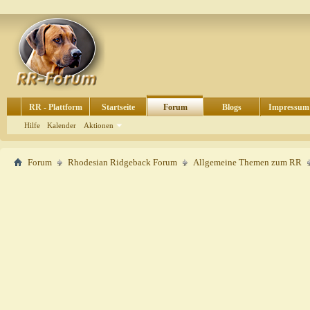
RR - Plattform
Startseite
Forum
Blogs
Impressum
Hilfe
Kalender
Aktionen
Forum
Rhodesian Ridgeback Forum
Allgemeine Themen zum RR